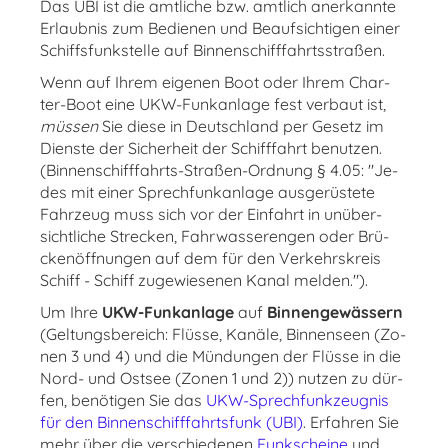
Das UBI ist die amtliche bzw. amtlich anerkannte
Erlaubnis zum Bedienen und Beaufsichtigen einer
Schiffsfunkstelle auf Binnenschifffahrtsstraßen.
Wenn auf Ih­rem ei­ge­nen Boot oder Ih­rem Char­
ter-Boot eine UKW-Funk­an­la­ge fest ver­baut ist,
müs­sen
Sie die­se in Deutsch­land per Ge­setz im
Diens­te der Si­cher­heit der Schif­f­fahrt be­nut­zen.
(Bin­nen­schif­f­fahrts-Stra­ßen-Ord­nung § 4.05: "Je­
des mit ei­ner Sprech­funk­an­la­ge aus­ge­rüs­te­te
Fahr­zeug muss sich vor der Ein­fahrt in un­über­
sicht­li­che Stre­cken, Fahr­was­seren­gen oder Brü­
cken­öff­nun­gen auf dem für den Ver­kehrs­kreis
Schiff - Schiff zu­ge­wie­se­nen Ka­nal mel­den.").
Um Ihre
UKW-Funk­an­la­ge
auf
Bin­nen­ge­wäs­sern
(Gel­tungs­be­reich: Flüs­se, Ka­nä­le, Bin­nen­se­en (Zo­
nen 3 und 4) und die Mün­dun­gen der Flüs­se in die
Nord- und Ost­see (Zo­nen 1 und 2)) nut­zen zu dür­
fen, be­nö­ti­gen Sie das
UKW-Sprech­funk­zeug­nis
für den Bin­­nen­­schif­f­­fahrts­­funk (UBI)
. Er­fah­ren Sie
mehr über die ver­schie­de­nen
Funk­schei­ne
und