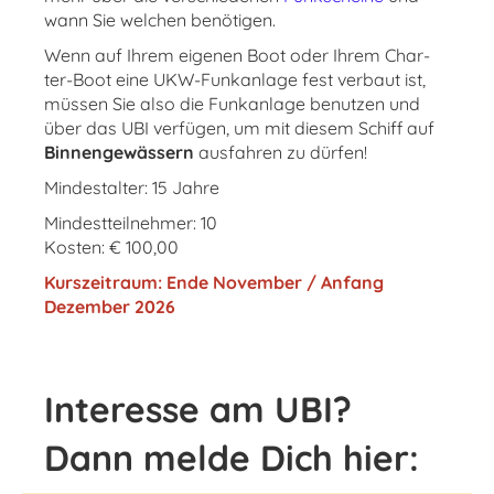
wann Sie wel­chen be­nö­ti­gen.
Wenn auf Ih­rem ei­ge­nen Boot oder Ih­rem Char­
ter-Boot eine UKW-Funk­an­la­ge fest ver­baut ist,
müs­sen Sie also die Funk­an­la­ge be­nut­zen und
über das UBI ver­fü­gen, um mit die­sem Schiff auf
Bin­nen­ge­wäs­sern
aus­fah­ren zu dür­fen!
Mindestalter: 15 Jahre
Mindestteilnehmer: 10
Kosten: € 100,00
Kurszeitraum: Ende November / Anfang
Dezember 2026
Interesse am UBI?
Dann melde Dich hier: