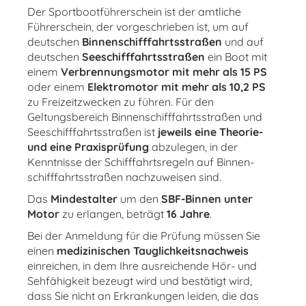
Der Sport­boot­führer­schein ist der amtliche
Führerschein, der vorgeschrieben ist, um auf
deutschen
Binnen­schiff­fahrts­straßen
und auf
deutschen
See­schiff­fahrts­straßen
ein Boot mit
einem
Verbrennungsmotor mit mehr als 15 PS
oder einem
Elektromotor mit mehr als 10,2 PS
zu Freizeitzwecken zu führen. Für den
Geltungsbereich Binnen­schiff­fahrts­straßen und
See­schiff­fahrts­straßen ist
jeweils eine Theorie-
und eine Praxisprüfung
abzulegen, in der
Kenntnisse der Schifffahrtsregeln auf Binnen­
schiff­fahrts­straßen nachzuweisen sind.
Das
Mindestalter
um den
SBF-Binnen unter
Motor
zu erlangen, beträgt
16 Jahre
.
Bei der Anmeldung für die Prüfung müssen Sie
einen
medizinischen Tauglichkeitsnachweis
einreichen, in dem Ihre ausreichende Hör- und
Sehfähigkeit bezeugt wird und bestätigt wird,
dass Sie nicht an Erkrankungen leiden, die das