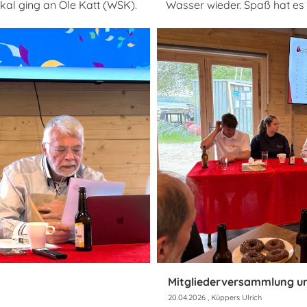
al ging an Ole Katt (WSK).
Wasser wieder. Spaß hat es
Mitgliederversammlung u
20.04.2026
, Küppers Ulrich