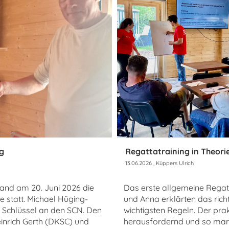
g
Regattatraining in Theori
13.06.2026
, Küppers Ulrich
nd am 20. Juni 2026 die
Das erste allgemeine Regat
statt. Michael Hüging-
und Anna erklärten das richt
Schlüssel an den SCN. Den
wichtigsten Regeln. Der pra
inrich Gerth (DKSC) und
herausfordernd und so manc