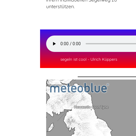
unterstützen.
segeln ist cool - Ulrich Küppers